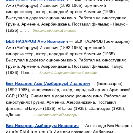
Амо (Амбарцум) Иванович (1892 1965), армянский
кинорежиссер, актер, народный артист Армении (1935).
Выступал в дореволюционном кино. Работал на киностудиях
Грузии, Армении, Азербайджана. Поставил фильмы: «Намус»
(1926),… …
Энциклопедический словарь
БЕК-НАЗАРОВ Амо Иванович
— БЕК НАЗАРОВ (Бекназарян)
Амо (Амбарцум) Иванович (1892 1965) армянский
кинорежиссер, актер, народный артист Армении (1935).
Выступал в дореволюционном кино. Работал на киностудиях
Грузии, Армении, Азербайджана. Поставил фильмы: Намус
(1926), Пэпо …
Большой Энциклопедический словарь
Бек-Назаров Амо (Амбарцум) Иванович
— (Бекназарян)
(1892 1965), кинорежиссёр, актёр, народный артист Армянской
ССР (1935). Снимался в дореволюционном кино. Работал на
киностудиях Грузии, Армении, Азербайджана. Поставил
фильмы: «Намус» (1926), «Пэпо» (1935), «Зангезур» (1938),
«Давид… …
Энциклопедический словарь
Бек-Назаров, Амбарцум Иванович
— Александр Бек Назаров
Համո Բեկնազարյան Имя при рождении: Амбарцум