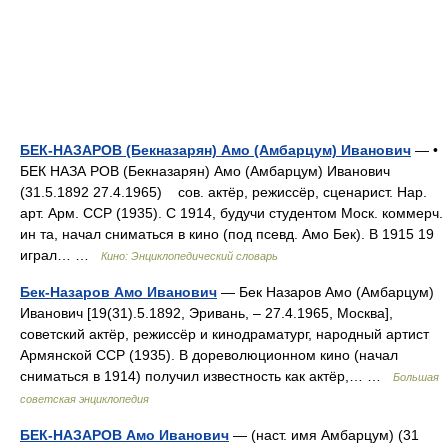
БЕК-НАЗАРОВ (Бекназарян) Амо (Амбарцум) Иванович
— •
БЕК НАЗА РОВ (Бекназарян) Амо (Амбарцум) Иванович
(31.5.1892 27.4.1965) сов. актёр, режиссёр, сценарист. Нар.
арт. Арм. ССР (1935). С 1914, будучи студентом Моск. коммерч.
ин та, начал сниматься в кино (под псевд. Амо Бек). В 1915 19
играл… …
Кино: Энциклопедический словарь
Бек-Назаров Амо Иванович
— Бек Назаров Амо (Амбарцум)
Иванович [19(31).5.1892, Эривань, ‒ 27.4.1965, Москва],
советский актёр, режиссёр и кинодраматург, народный артист
Армянской ССР (1935). В дореволюционном кино (начал
сниматься в 1914) получил известность как актёр,… …
Большая
советская энциклопедия
БЕК-НАЗАРОВ Амо Иванович
— (наст. имя Амбарцум) (31