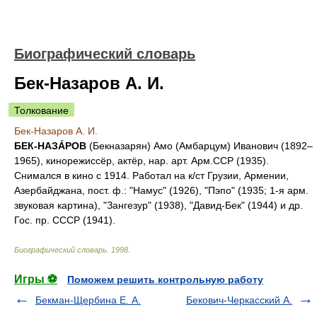
Биографический словарь
Бек-Назаров А. И.
Толкование
Бек-Назаров А. И.
БЕК-НАЗÁРОВ
(Бекназарян) Амо (Амбарцум) Иванович (1892–
1965), кинорежиссёр, актёр, нар. арт. Арм.ССР (1935).
Снимался в кино с 1914. Работал на к/ст Грузии, Армении,
Азербайджана, пост. ф.: "Намус" (1926), "Пэпо" (1935; 1-я арм.
звуковая картина), "Зангезур" (1938), "Давид-Бек" (1944) и др.
Гос. пр. СССР (1941).
Биографический словарь
.
1998
.
Игры ⚽
Поможем решить контрольную работу
Бекман-Щербина Е. А.
Бекович-Черкасский А.