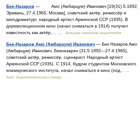
Бек-Назаров
— Амо (Амбарцум) Иванович [19(31).5.1892,
Эривань, 27.4.1965, Москва], советский актёр, режиссёр и
кинодраматург, народный артист Армянской ССР (1935). В
дореволюционном кино (начал сниматься в 1914) получил
известность как актёр,… …
Большая советская энциклопедия
Бек-Назаров Амо (Амбарцум) Иванович
— Бек Назаров Амо
(Амбарцум) Иванович, Бекназарян (31.5.1892—27.4.1965),
советский актёр, режиссёр, сценарист. Народный артист
Армянской ССР (1935). С 1914, будучи студентом Московского
коммерческого института, начал сниматься в кино (под… …
Кино: Энциклопедический словарь